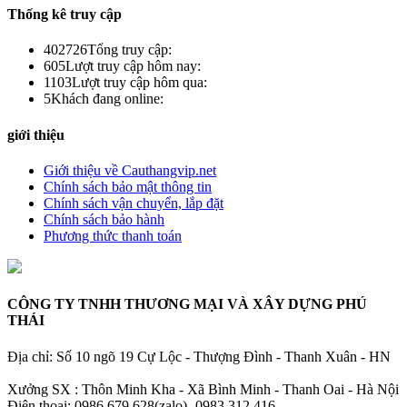
Thống kê truy cập
402726
Tổng truy cập:
605
Lượt truy cập hôm nay:
1103
Lượt truy cập hôm qua:
5
Khách đang online:
giới thiệu
Giới thiệu về Cauthangvip.net
Chính sách bảo mật thông tin
Chính sách vận chuyển, lắp đặt
Chính sách bảo hành
Phương thức thanh toán
CÔNG TY TNHH THƯƠNG MẠI VÀ XÂY DỰNG PHÚ
THÁI
Địa chỉ: Số 10 ngõ 19 Cự Lộc - Thượng Đình - Thanh Xuân - HN
Xưởng SX : Thôn Minh Kha - Xã Bình Minh - Thanh Oai - Hà Nội
Điện thoại: 0986.679.628(zalo)- 0983.312.416