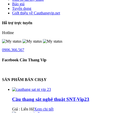
Báo giá
Tuyển dụng
Giới thiệu về Cauthangvip.net
Hỗ trợ trực tuyến
Hotline
0906.366.567
Facebook Cầu Thang Vip
SẢN PHẨM BÁN CHẠY
Cầu thang sắt nghệ thuật SNT-Vip23
Giá : Liên Hệ
Xem chi tiết