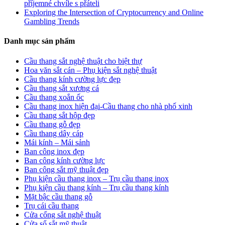
příjemné chvíle s přáteli
Exploring the Intersection of Cryptocurrency and Online
Gambling Trends
Danh mục sản phẩm
Cầu thang sắt nghệ thuật cho biệt thự
Hoa văn sắt cán – Phụ kiện sắt nghệ thuật
Cầu thang kính cường lực đẹp
Cầu thang sắt xương cá
Cầu thang xoắn ốc
Cầu thang inox hiện đại-Cầu thang cho nhà phố xinh
Cầu thang sắt hộp đẹp
Cầu thang gỗ đẹp
Cầu thang dây cáp
Mái kính – Mái sảnh
Ban công inox đẹp
Ban công kính cường lực
Ban công sắt mỹ thuật đẹp
Phụ kiện cầu thang inox – Trụ cầu thang inox
Phụ kiện cầu thang kính – Trụ cầu thang kính
Mặt bậc cầu thang gỗ
Trụ cái cầu thang
Cửa cổng sắt nghệ thuật
Cửa sổ sắt mỹ thuật