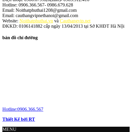
Hotline: 0906.366.567- 0986.679.628
Email: Noithatphuthai1208@gmail.com
Email: cauthangvipnethanoi@gmail.com
Website:
Noithatphuthai.vn
và
Cauthangvip.net
ĐKKD: 0106141882 cấp ngày 13/04/2013 tại Sở KHĐT Hà Nội
bản đồ chỉ đường
Hotline:0906.366.567
Thiết Kế bởi RT
MENU