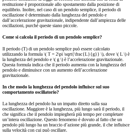
restituzione è proporzionale allo spostamento dalla posizione di
equilibrio. Inoltre, nel caso di un pendolo semplice, il periodo di
oscillazione è determinato dalla lunghezza del pendolo e
dall’accelerazione gravitazionale, indipendente dall’ampiezza delle
oscillazioni, purché queste siano piccole.
Come si calcola il periodo di un pendolo semplice?
Il periodo (T) di un pendolo semplice può essere calcolato
utilizzando la formula \( T = 2\pi \sqrt{\frac{L}{g}} \), dove \( L \) è
la lunghezza del pendolo e \( g \) è l’accelerazione gravitazionale.
Questa formula indica che il periodo aumenta con la lunghezza del
pendolo e diminuisce con un aumento dell’accelerazione
gravitazionale.
In che modo la lunghezza del pendolo influisce sul suo
comportamento oscillatorio?
La lunghezza del pendolo ha un impatto diretto sulla sua
oscillazione. Maggiore è la lunghezza, più lungo sarà il periodo, il
che significa che il pendolo impiegherà più tempo per completare
un’intera oscillazione. Questo fenomeno è dovuto al fatto che un
pendolo più lungo ha un braccio d’azione più grande, il che influisce
sulla velocità con cui può oscillare.