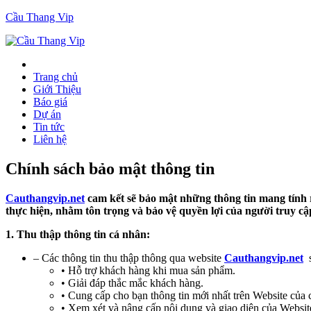
Cầu Thang Vip
Trang chủ
Giới Thiệu
Báo giá
Dự án
Tin tức
Liên hệ
Chính sách bảo mật thông tin
Cauthangvip.net
cam kết sẽ bảo mật những thông tin mang tính 
thực hiện, nhằm tôn trọng và bảo vệ quyền lợi của người truy cậ
1. Thu thập thông tin cá nhân:
– Các thông tin thu thập thông qua website
Cauthangvip.net
s
• Hỗ trợ khách hàng khi mua sản phẩm.
• Giải đáp thắc mắc khách hàng.
• Cung cấp cho bạn thông tin mới nhất trên Website của 
• Xem xét và nâng cấp nội dung và giao diện của Websit