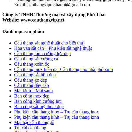
Email: cauthangvipnethanoi@gmail.com
Công ty TNHH Thương mại và xây dựng Phú Thái
Website: www.cauthangvip.net
Danh mục sản phẩm
Cầu thang sắt nghệ thuật cho biệt thự
Hoa văn sắt cán – Phụ kiện sắt nghệ thuật
Cầu thang kính cường lực đẹp
Cầu thang sắt xương cá
Cầu thang xoắn ốc
Cầu thang inox hiện đại-Cầu thang cho nhà phố xinh
Cầu thang sắt hộp đẹp
Cầu thang gỗ đẹp
Cầu thang dây cáp
Mái kính – Mái sảnh
Ban công inox đẹp
Ban công kính cường lực
Ban công sắt mỹ thuật đẹp
Phụ kiện cầu thang inox – Trụ cầu thang inox
Phụ kiện cầu thang kính – Trụ cầu thang kính
Mặt bậc cầu thang gỗ
Trụ cái cầu thang