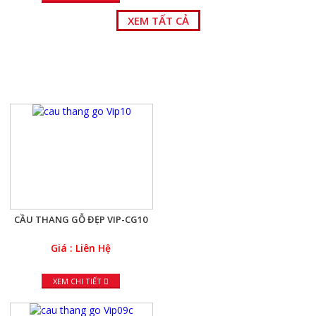
XEM TẤT CẢ
CẦU THANG GỖ ĐẸP
CẦU THANG GỖ ĐẸP VIP-CG10
Giá : Liên Hệ
XEM CHI TIẾT