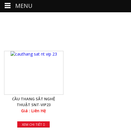
MENU
SẢN PHẨM NỔI BẬT
CẦU THANG SẮT NGHỆ
THUẬT SNT-VIP23
Giá : Liên Hệ
XEM CHI TIẾT