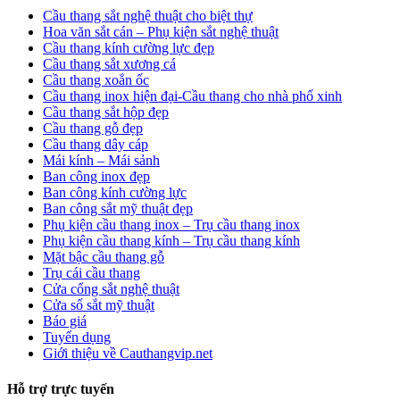
Cầu thang sắt nghệ thuật cho biệt thự
Hoa văn sắt cán – Phụ kiện sắt nghệ thuật
Cầu thang kính cường lực đẹp
Cầu thang sắt xương cá
Cầu thang xoắn ốc
Cầu thang inox hiện đại-Cầu thang cho nhà phố xinh
Cầu thang sắt hộp đẹp
Cầu thang gỗ đẹp
Cầu thang dây cáp
Mái kính – Mái sảnh
Ban công inox đẹp
Ban công kính cường lực
Ban công sắt mỹ thuật đẹp
Phụ kiện cầu thang inox – Trụ cầu thang inox
Phụ kiện cầu thang kính – Trụ cầu thang kính
Mặt bậc cầu thang gỗ
Trụ cái cầu thang
Cửa cổng sắt nghệ thuật
Cửa sổ sắt mỹ thuật
Báo giá
Tuyển dụng
Giới thiệu về Cauthangvip.net
Hỗ trợ trực tuyến