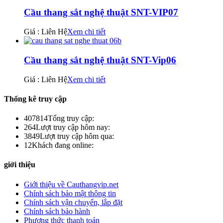
Cầu thang sắt nghệ thuật SNT-VIP07
Giá : Liên Hệ
Xem chi tiết
Cầu thang sắt nghệ thuật SNT-Vip06
Giá : Liên Hệ
Xem chi tiết
Thống kê truy cập
407814
Tổng truy cập:
264
Lượt truy cập hôm nay:
3849
Lượt truy cập hôm qua:
12
Khách đang online:
giới thiệu
Giới thiệu về Cauthangvip.net
Chính sách bảo mật thông tin
Chính sách vận chuyển, lắp đặt
Chính sách bảo hành
Phương thức thanh toán