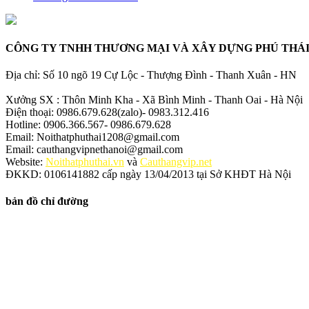
CÔNG TY TNHH THƯƠNG MẠI VÀ XÂY DỰNG PHÚ THÁ
Địa chỉ: Số 10 ngõ 19 Cự Lộc - Thượng Đình - Thanh Xuân - HN
Xưởng SX : Thôn Minh Kha - Xã Bình Minh - Thanh Oai - Hà Nội
Điện thoại: 0986.679.628(zalo)- 0983.312.416
Hotline: 0906.366.567- 0986.679.628
Email: Noithatphuthai1208@gmail.com
Email: cauthangvipnethanoi@gmail.com
Website:
Noithatphuthai.vn
và
Cauthangvip.net
ĐKKD: 0106141882 cấp ngày 13/04/2013 tại Sở KHĐT Hà Nội
bản đồ chỉ đường