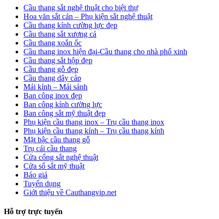
Cầu thang sắt nghệ thuật cho biệt thự
Hoa văn sắt cán – Phụ kiện sắt nghệ thuật
Cầu thang kính cường lực đẹp
Cầu thang sắt xương cá
Cầu thang xoắn ốc
Cầu thang inox hiện đại-Cầu thang cho nhà phố xinh
Cầu thang sắt hộp đẹp
Cầu thang gỗ đẹp
Cầu thang dây cáp
Mái kính – Mái sảnh
Ban công inox đẹp
Ban công kính cường lực
Ban công sắt mỹ thuật đẹp
Phụ kiện cầu thang inox – Trụ cầu thang inox
Phụ kiện cầu thang kính – Trụ cầu thang kính
Mặt bậc cầu thang gỗ
Trụ cái cầu thang
Cửa cổng sắt nghệ thuật
Cửa sổ sắt mỹ thuật
Báo giá
Tuyển dụng
Giới thiệu về Cauthangvip.net
Hỗ trợ trực tuyến