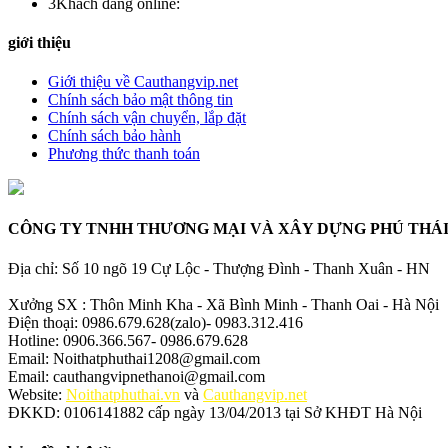
3
Khách đang online:
giới thiệu
Giới thiệu về Cauthangvip.net
Chính sách bảo mật thông tin
Chính sách vận chuyển, lắp đặt
Chính sách bảo hành
Phương thức thanh toán
CÔNG TY TNHH THƯƠNG MẠI VÀ XÂY DỰNG PHÚ THÁ
Địa chỉ: Số 10 ngõ 19 Cự Lộc - Thượng Đình - Thanh Xuân - HN
Xưởng SX : Thôn Minh Kha - Xã Bình Minh - Thanh Oai - Hà Nội
Điện thoại: 0986.679.628(zalo)- 0983.312.416
Hotline: 0906.366.567- 0986.679.628
Email: Noithatphuthai1208@gmail.com
Email: cauthangvipnethanoi@gmail.com
Website:
Noithatphuthai.vn
và
Cauthangvip.net
ĐKKD: 0106141882 cấp ngày 13/04/2013 tại Sở KHĐT Hà Nội