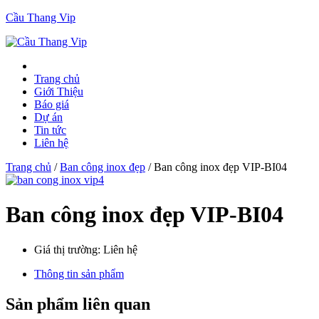
Cầu Thang Vip
Trang chủ
Giới Thiệu
Báo giá
Dự án
Tin tức
Liên hệ
Trang chủ
/
Ban công inox đẹp
/ Ban công inox đẹp VIP-BI04
Ban công inox đẹp VIP-BI04
Giá thị trường:
Liên hệ
Thông tin sản phẩm
Sản phẩm liên quan