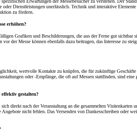
ie spezifischen Erwartungen der Messebesucher zu verstehen. Der Stand 
 oder Dienstleistungen unerlässlich. Technik und interaktive Elemente 
aktion zu fördern.
esse erhöhen?
uffälligen Grafiken und Beschilderungen, die aus der Ferne gut sichtb
or der Messe können ebenfalls dazu beitragen, das Interesse zu steig
öglichkeit, wertvolle Kontakte zu knüpfen, die für zukünftige Geschäft
staltungen oder -Empfänge, die oft auf Messen stattfinden, sind eine
ffektiv gestalten?
ich direkt nach der Veranstaltung an die gesammelten Visitenkarten un
Angebote nicht fehlen. Das Versenden von Dankesschreiben oder weite
?