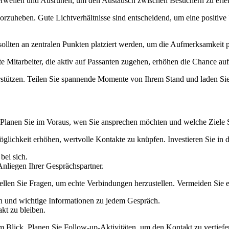
erweilen und Ausruhen, um den Austausch zwischen Besuchern zu erlei
zuheben. Gute Lichtverhältnisse sind entscheidend, um eine positive 
 sollten an zentralen Punkten platziert werden, um die Aufmerksamkeit
te Mitarbeiter, die aktiv auf Passanten zugehen, erhöhen die Chance 
stützen. Teilen Sie spannende Momente von Ihrem Stand und laden Sie B
. Planen Sie im Voraus, wen Sie ansprechen möchten und welche Ziele S
glichkeit erhöhen, wertvolle Kontakte zu knüpfen. Investieren Sie in 
bei sich.
Anliegen Ihrer Gesprächspartner.
llen Sie Fragen, um echte Verbindungen herzustellen. Vermeiden Sie es
en und wichtige Informationen zu jedem Gespräch.
kt zu bleiben.
m Blick. Planen Sie Follow-up-Aktivitäten, um den Kontakt zu vertiefe