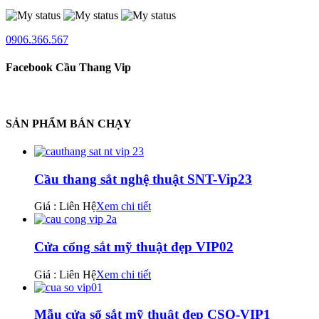
0906.366.567
Facebook Cầu Thang Vip
SẢN PHẨM BÁN CHẠY
Cầu thang sắt nghệ thuật SNT-Vip23
Giá : Liên Hệ
Xem chi tiết
Cửa cổng sắt mỹ thuật đẹp VIP02
Giá : Liên Hệ
Xem chi tiết
Mẫu cửa sổ sắt mỹ thuật đẹp CSO-VIP1