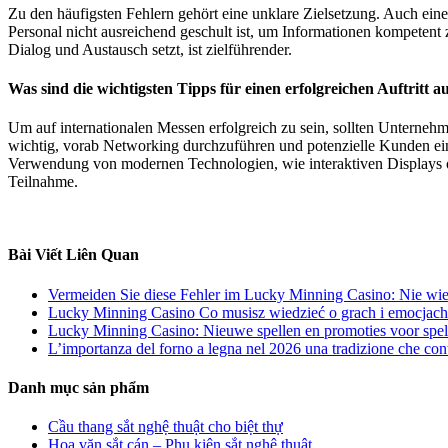
Zu den häufigsten Fehlern gehört eine unklare Zielsetzung. Auch eine
Personal nicht ausreichend geschult ist, um Informationen kompetent 
Dialog und Austausch setzt, ist zielführender.
Was sind die wichtigsten Tipps für einen erfolgreichen Auftritt a
Um auf internationalen Messen erfolgreich zu sein, sollten Unternehm
wichtig, vorab Networking durchzuführen und potenzielle Kunden einz
Verwendung von modernen Technologien, wie interaktiven Displays od
Teilnahme.
Bài Viết Liên Quan
Vermeiden Sie diese Fehler im Lucky Minning Casino: Nie wie
Lucky Minning Casino Co musisz wiedzieć o grach i emocjach
Lucky Minning Casino: Nieuwe spellen en promoties voor spel
L’importanza del forno a legna nel 2026 una tradizione che con
Danh mục sản phẩm
Cầu thang sắt nghệ thuật cho biệt thự
Hoa văn sắt cán – Phụ kiện sắt nghệ thuật