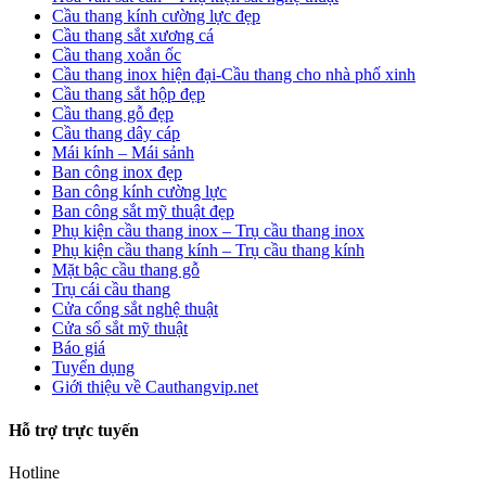
Cầu thang kính cường lực đẹp
Cầu thang sắt xương cá
Cầu thang xoắn ốc
Cầu thang inox hiện đại-Cầu thang cho nhà phố xinh
Cầu thang sắt hộp đẹp
Cầu thang gỗ đẹp
Cầu thang dây cáp
Mái kính – Mái sảnh
Ban công inox đẹp
Ban công kính cường lực
Ban công sắt mỹ thuật đẹp
Phụ kiện cầu thang inox – Trụ cầu thang inox
Phụ kiện cầu thang kính – Trụ cầu thang kính
Mặt bậc cầu thang gỗ
Trụ cái cầu thang
Cửa cổng sắt nghệ thuật
Cửa sổ sắt mỹ thuật
Báo giá
Tuyển dụng
Giới thiệu về Cauthangvip.net
Hỗ trợ trực tuyến
Hotline