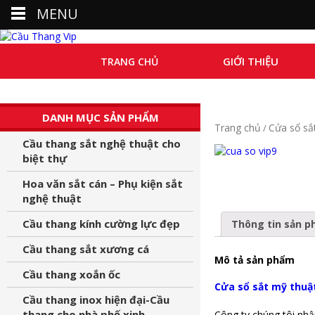
MENU
GIỚI THIỆU
TRANG CHỦ
DANH MỤC SẢN PHẨM
Trang chủ
Cửa sổ sắ
/
Cầu thang sắt nghệ thuật cho
biệt thự
Hoa văn sắt cán – Phụ kiện sắt
nghệ thuật
Cầu thang kính cường lực đẹp
Thông tin sản 
Cầu thang sắt xương cá
Mô tả sản phẩm
Cầu thang xoắn ốc
Cửa sổ sắt mỹ thuật
Cầu thang inox hiện đại-Cầu
thang cho nhà phố xinh
Công ty chúng tôi nhận