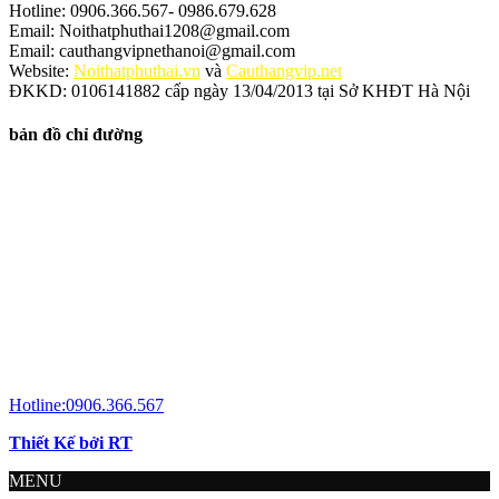
Hotline: 0906.366.567- 0986.679.628
Email: Noithatphuthai1208@gmail.com
Email: cauthangvipnethanoi@gmail.com
Website:
Noithatphuthai.vn
và
Cauthangvip.net
ĐKKD: 0106141882 cấp ngày 13/04/2013 tại Sở KHĐT Hà Nội
bản đồ chỉ đường
Hotline:0906.366.567
Thiết Kế bởi RT
MENU