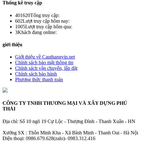
Thống kê truy cập
401620
Tổng truy cập:
602
Lượt truy cập hôm nay:
1005
Lượt truy cập hôm qua:
3
Khách đang online:
giới thiệu
Giới thiệu về Cauthangvip.net
Chính sách bảo mật thông tin
Chính sách vận chuyển, lắp đặt
Chính sách bảo hành
Phương thức thanh toán
CÔNG TY TNHH THƯƠNG MẠI VÀ XÂY DỰNG PHÚ
THÁI
Địa chỉ: Số 10 ngõ 19 Cự Lộc - Thượng Đình - Thanh Xuân - HN
Xưởng SX : Thôn Minh Kha - Xã Bình Minh - Thanh Oai - Hà Nội
Điện thoại: 0986.679.628(zalo)- 0983.312.416