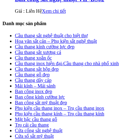
Giá : Liên Hệ
Xem chi tiết
Danh mục sản phẩm
Cầu thang sắt nghệ thuật cho biệt thự
Hoa văn sắt cán – Phụ kiện sắt nghệ thuật
Cầu thang kính cường lực đẹp
Cầu thang sắt xương cá
Cầu thang xoắn ốc
Cầu thang inox hiện đại-Cầu thang cho nhà phố xinh
Cầu thang sắt hộp đẹp
Cầu thang gỗ đẹp
Cầu thang dây cáp
Mái kính – Mái sảnh
Ban công inox đẹp
Ban công kính cường lực
Ban công sắt mỹ thuật đẹp
Phụ kiện cầu thang inox – Trụ cầu thang inox
Phụ kiện cầu thang kính – Trụ cầu thang kính
Mặt bậc cầu thang gỗ
Trụ cái cầu thang
Cửa cổng sắt nghệ thuật
Cửa sổ sắt mỹ thuật