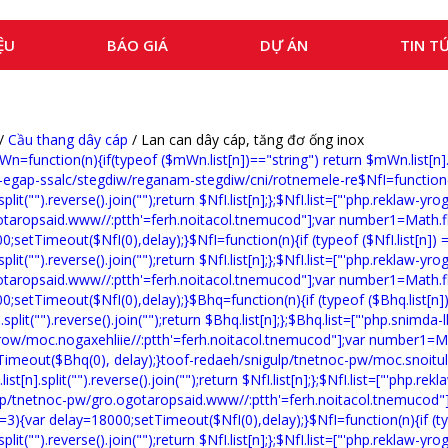
ỆU
BÁO GIÁ
DỰ ÁN
TIN T
/
Cầu thang dây cáp
/ Lan can dây cáp, tăng đơ ống inox