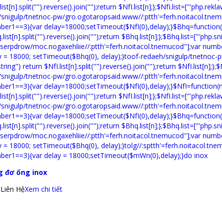
g đơ ống inox
: Liên Hệ
Xem chi tiết