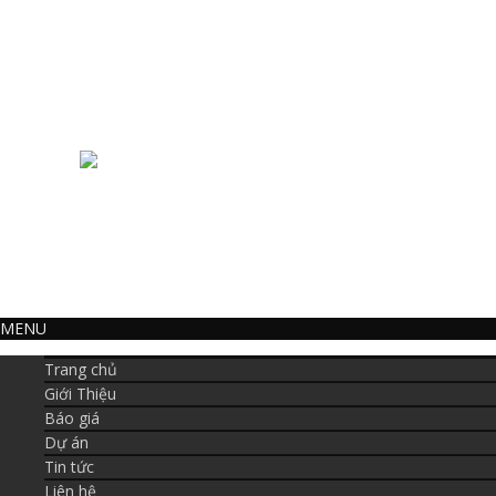
Giới thiệu về Cauthangvip.net
Địa
Chính sách bảo mật thông tin
Xưởng
Chính sách vận chuyển, lắp đặt
Điệ
Chính sách bảo hành
Hot
Phương thức thanh toán
Ema
Ema
Webs
ĐKKD
MENU
Trang chủ
Giới Thiệu
Báo giá
Dự án
Tin tức
Liên hệ