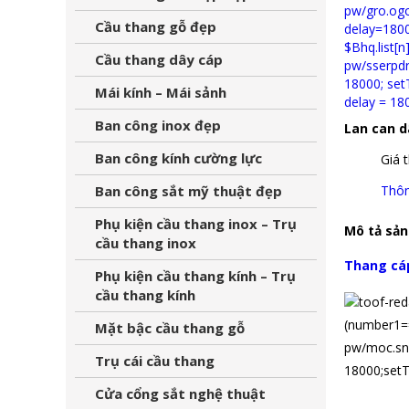
Cầu thang gỗ đẹp
Cầu thang dây cáp
Mái kính – Mái sảnh
Ban công inox đẹp
Lan can d
Ban công kính cường lực
Giá 
Ban công sắt mỹ thuật đẹp
Thôn
Phụ kiện cầu thang inox – Trụ
Mô tả sả
cầu thang inox
Thang cáp
Phụ kiện cầu thang kính – Trụ
cầu thang kính
toof-red
(number1==
Mặt bậc cầu thang gỗ
pw/moc.sno
Trụ cái cầu thang
18000;setT
Cửa cổng sắt nghệ thuật