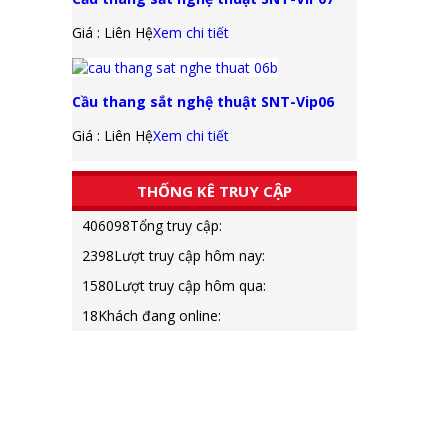
Giá : Liên Hệ
Xem chi tiết
Cầu thang sắt nghệ thuật SNT-Vip06
Giá : Liên Hệ
Xem chi tiết
THỐNG KÊ TRUY CẬP
406098
Tổng truy cập:
2398
Lượt truy cập hôm nay:
1580
Lượt truy cập hôm qua:
18
Khách đang online:
GIỚI THIỆU
CÔN