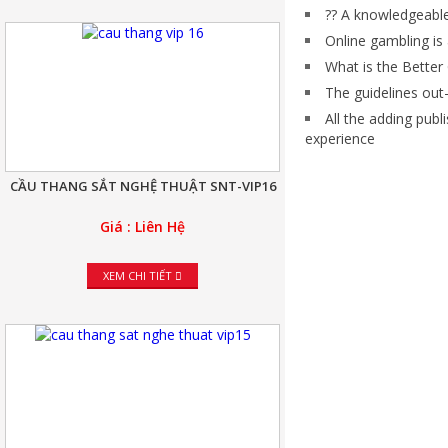
?? A knowledgeable
Online gambling is 
What is the Better
The guidelines out
All the adding pub
experience
CẦU THANG SẮT NGHỆ THUẬT SNT-VIP16
Giá : Liên Hệ
XEM CHI TIẾT