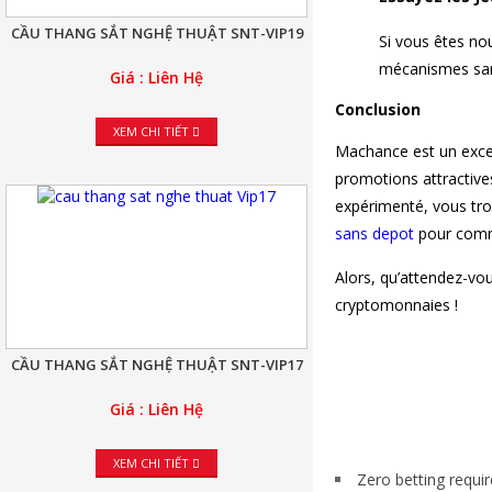
CẦU THANG SẮT NGHỆ THUẬT SNT-VIP19
Si vous êtes no
mécanismes sans
Giá : Liên Hệ
Conclusion
XEM CHI TIẾT
Machance est un excel
promotions attractive
expérimenté, vous tro
sans depot
pour comme
Alors, qu’attendez-vou
cryptomonnaies !
CẦU THANG SẮT NGHỆ THUẬT SNT-VIP17
Giá : Liên Hệ
XEM CHI TIẾT
Zero betting requi