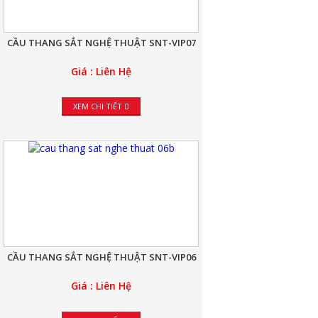
CẦU THANG SẮT NGHỆ THUẬT SNT-VIP07
Giá : Liên Hệ
XEM CHI TIẾT
CẦU THANG SẮT NGHỆ THUẬT SNT-VIP06
Giá : Liên Hệ