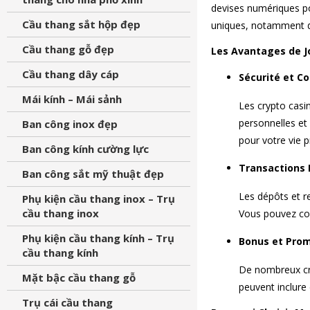
devises numériques pop
Cầu thang sắt hộp đẹp
uniques, notamment de
Cầu thang gỗ đẹp
Les Avantages de J
Cầu thang dây cáp
Sécurité et Co
Mái kính – Mái sảnh
Les crypto casin
personnelles et
Ban công inox đẹp
pour votre vie p
Ban công kính cường lực
Transactions 
Ban công sắt mỹ thuật đẹp
Les dépôts et r
Phụ kiện cầu thang inox – Trụ
cầu thang inox
Vous pouvez co
Phụ kiện cầu thang kính – Trụ
Bonus et Pro
cầu thang kính
De nombreux cry
Mặt bậc cầu thang gỗ
peuvent inclure
Trụ cái cầu thang