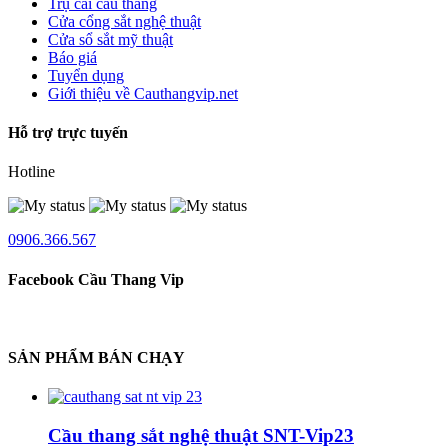
Trụ cái cầu thang
Cửa cổng sắt nghệ thuật
Cửa sổ sắt mỹ thuật
Báo giá
Tuyển dụng
Giới thiệu về Cauthangvip.net
Hỗ trợ trực tuyến
Hotline
0906.366.567
Facebook Cầu Thang Vip
SẢN PHẨM BÁN CHẠY
Cầu thang sắt nghệ thuật SNT-Vip23