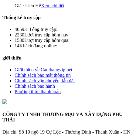
Giá : Liên Hệ
Xem chi tiết
Thống kê truy cập
405931
Tổng truy cập:
2230
Lượt truy cập hôm nay:
1580
Lượt truy cập hôm qua:
14
Khách đang online:
giới thiệu
Giới thiệu về Cauthangvip.net
Chính sách bảo mật thông tin
Chính sách vận chuyển, lắp đặt
Chính sách bảo hành
Phương thức thanh toán
CÔNG TY TNHH THƯƠNG MẠI VÀ XÂY DỰNG PHÚ
THÁI
Địa chỉ: Số 10 ngõ 19 Cự Lộc - Thượng Đình - Thanh Xuân - HN