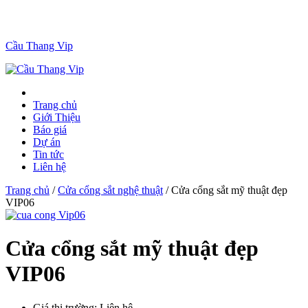
Cầu Thang Vip
Trang chủ
Giới Thiệu
Báo giá
Dự án
Tin tức
Liên hệ
Trang chủ
/
Cửa cổng sắt nghệ thuật
/ Cửa cổng sắt mỹ thuật đẹp
VIP06
Cửa cổng sắt mỹ thuật đẹp
VIP06
Giá thị trường:
Liên hệ