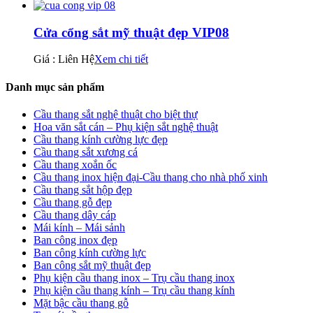
Cửa cổng sắt mỹ thuật đẹp VIP08
Giá : Liên Hệ
Xem chi tiết
Danh mục sản phẩm
Cầu thang sắt nghệ thuật cho biệt thự
Hoa văn sắt cán – Phụ kiện sắt nghệ thuật
Cầu thang kính cường lực đẹp
Cầu thang sắt xương cá
Cầu thang xoắn ốc
Cầu thang inox hiện đại-Cầu thang cho nhà phố xinh
Cầu thang sắt hộp đẹp
Cầu thang gỗ đẹp
Cầu thang dây cáp
Mái kính – Mái sảnh
Ban công inox đẹp
Ban công kính cường lực
Ban công sắt mỹ thuật đẹp
Phụ kiện cầu thang inox – Trụ cầu thang inox
Phụ kiện cầu thang kính – Trụ cầu thang kính
Mặt bậc cầu thang gỗ