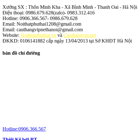
Xưởng SX : Thôn Minh Kha - Xã Bình Minh - Thanh Oai - Hà Nội
Điện thoại: 0986.679.628(zalo)- 0983.312.416
Hotline: 0906.366.567- 0986.679.628
Email: Noithatphuthai1208@gmail.com
Email: cauthangvipnethanoi@gmail.com
Website:
Noithatphuthai.vn
và
Cauthangvip.net
ĐKKD: 0106141882 cấp ngày 13/04/2013 tại Sở KHĐT Hà Nội
bản đồ chỉ đường
Hotline:0906.366.567
Thiết Kế bởi RT