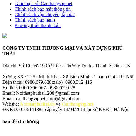
Giới thiệu về Cauthangvip.net
Chính sách bảo mật thông tin
Chính sách vận chuyển, lắp đặt
Chính sách bảo hành
Phương thức thanh toán
CÔNG TY TNHH THƯƠNG MẠI VÀ XÂY DỰNG PHÚ
THÁI
Địa chỉ: Số 10 ngõ 19 Cự Lộc - Thượng Đình - Thanh Xuân - HN
Xưởng SX : Thôn Minh Kha - Xã Bình Minh - Thanh Oai - Hà Nội
Điện thoại: 0986.679.628(zalo)- 0983.312.416
Hotline: 0906.366.567- 0986.679.628
Email: Noithatphuthai1208@gmail.com
Email: cauthangvipnethanoi@gmail.com
Website:
Noithatphuthai.vn
và
Cauthangvip.net
ĐKKD: 0106141882 cấp ngày 13/04/2013 tại Sở KHĐT Hà Nội
bản đồ chỉ đường