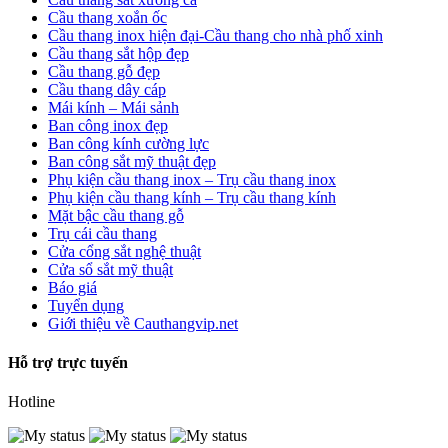
Cầu thang xoắn ốc
Cầu thang inox hiện đại-Cầu thang cho nhà phố xinh
Cầu thang sắt hộp đẹp
Cầu thang gỗ đẹp
Cầu thang dây cáp
Mái kính – Mái sảnh
Ban công inox đẹp
Ban công kính cường lực
Ban công sắt mỹ thuật đẹp
Phụ kiện cầu thang inox – Trụ cầu thang inox
Phụ kiện cầu thang kính – Trụ cầu thang kính
Mặt bậc cầu thang gỗ
Trụ cái cầu thang
Cửa cổng sắt nghệ thuật
Cửa sổ sắt mỹ thuật
Báo giá
Tuyển dụng
Giới thiệu về Cauthangvip.net
Hỗ trợ trực tuyến
Hotline