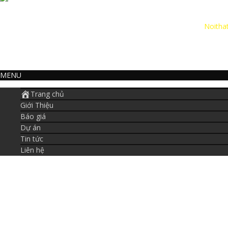
Email: cautha
Website:
Noitha
ĐKKD: 01061418
MENU
Trang chủ
Giới Thiệu
Báo giá
Dự án
Tin tức
Liên hệ